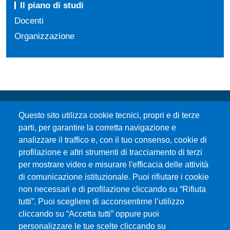
Il piano di studi
Docenti
Organizzazione
Questo sito utilizza cookie tecnici, propri e di terze
parti, per garantire la corretta navigazione e
analizzare il traffico e, con il tuo consenso, cookie di
profilazione e altri strumenti di tracciamento di terzi
per mostrare video e misurare l'efficacia delle attività
Università degli Studi di Messina
di comunicazione istituzionale. Puoi rifiutare i cookie
Piazza Pugliatti, 1 - 98122 Messina
non necessari e di profilazione cliccando su “Rifiuta
Cod. Fiscale 80004070837
tutti”. Puoi scegliere di acconsentirne l’utilizzo
P.IVA 00724160833
cliccando su “Accetta tutti” oppure puoi
Centralino: 090 676 1
personalizzare le tue scelte cliccando su